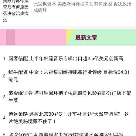
元宝枫资本 美政府再停摆背后有何原因 否决政治
成病灶
最新文章
国客信配 上半年韩流音乐专辑出口超2.5亿美元创新高
1
蜗牛配资 中金：六福集团维持跑赢行业评级 目标价34.31
2
港元
盛金缘证券 塔可钟因环孢子虫病感染风险在部分门店下架
3
生菜
博远策略 逃离北京30+℃！开车4h直达“天然空调房”，这
4
片绝美秘境藏不住了！
骆驼优配门店 跟着档案去旅行|花海遇水乡 缪家甜共富
5