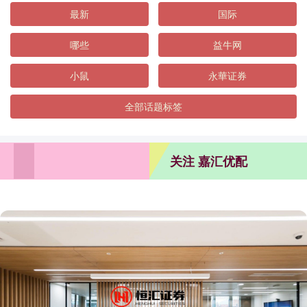
最新
国际
哪些
益牛网
小鼠
永華证券
全部话题标签
关注 嘉汇优配