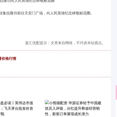
国王哇集拉隆功前往天安门广场，向人民英雄纪念碑敬献花圈。
嘉汇优配提示：文章来自网络，不代表本站观点。
甘薯价格行情
沪深300
4694.44
.42%
43.13
0.93%