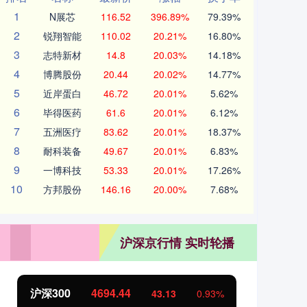
1
N展芯
116.52
396.89%
79.39%
2
锐翔智能
110.02
20.21%
16.80%
3
志特新材
14.8
20.03%
14.18%
4
博腾股份
20.44
20.02%
14.77%
5
近岸蛋白
46.72
20.01%
5.62%
6
毕得医药
61.6
20.01%
6.12%
7
五洲医疗
83.62
20.01%
18.37%
8
耐科装备
49.67
20.01%
6.83%
9
一博科技
53.33
20.01%
17.26%
10
方邦股份
146.16
20.00%
7.68%
沪深京行情 实时轮播
北证50
1134.24
创
11.37
1.01%