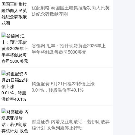
优配痢略 泰国国王哇集拉隆功向人民英
雄纪念碑敬献花圈
谷锦网 汇丰：预计现货黄金2026年上
半年将触及每盎司5000美元
鳄鱼配资 5月21日福22转债上涨
0.01%，转股溢价率40.1%
财盛证券 内塔尼亚胡放话：若伊朗放弃
核计划 以色列愿停止行动