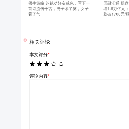
领牛策略 苏轼劝好友戒色，写下一
国融汇通 操
首诗流传千古，男子读了笑，女子
增1.6万亿元
看了气
跌破1700元/
相关评论
本文评分
*
评论内容
*