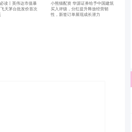
盘必读丨英伟达市值暴
小熊猫配资 华源证券给予中国建筑
；飞天茅台批发价首次
买入评级，分红提升释放经营韧
瓶
性，新签订单展现成长潜力