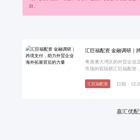
台。
汇巨福配资 金融调研｜
粤港澳大湾区的外贸企业
市场的双陆棋汇巨福配资
造”不断....
日期：12-2
汇巨福配资
嘉汇优配
深证成指
14311.01
.68
1.02%
200.89
1