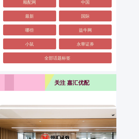
顺配网
中国
最新
国际
哪些
益牛网
小鼠
永華证券
全部话题标签
关注 嘉汇优配