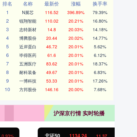
排名
名称
最新价
涨幅
换手率
1
N展芯
116.52
396.89%
79.39%
2
锐翔智能
110.02
20.21%
16.80%
3
志特新材
14.8
20.03%
14.18%
4
博腾股份
20.44
20.02%
14.77%
5
近岸蛋白
46.72
20.01%
5.62%
6
毕得医药
61.6
20.01%
6.12%
7
五洲医疗
83.62
20.01%
18.37%
8
耐科装备
49.67
20.01%
6.83%
9
一博科技
53.33
20.01%
17.26%
10
方邦股份
146.16
20.00%
7.68%
沪深京行情 实时轮播
北证50
1134.24
创
11.37
1.01%