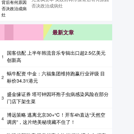
否决政治成病灶
最新文章
国客信配 上半年韩流音乐专辑出口超2.5亿美元
1
创新高
蜗牛配资 中金：六福集团维持跑赢行业评级 目
2
标价34.31港元
盛金缘证券 塔可钟因环孢子虫病感染风险在部分
3
门店下架生菜
博远策略 逃离北京30+℃！开车4h直达“天然空
4
调房”，这片绝美秘境藏不住了！