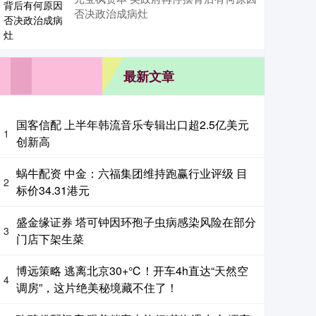
否决政治成病灶
最新文章
国客信配 上半年韩流音乐专辑出口超2.5亿美元
1
创新高
蜗牛配资 中金：六福集团维持跑赢行业评级 目
2
标价34.31港元
盛金缘证券 塔可钟因环孢子虫病感染风险在部分
3
门店下架生菜
博远策略 逃离北京30+℃！开车4h直达“天然空
4
调房”，这片绝美秘境藏不住了！