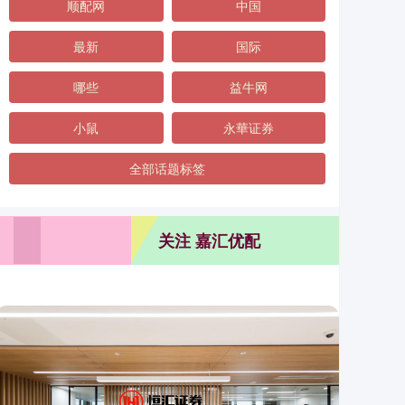
顺配网
中国
最新
国际
哪些
益牛网
小鼠
永華证券
全部话题标签
关注 嘉汇优配