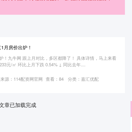
京1月房价出炉！
炉！九牛网 跟上月对比，多区都降了！ 具体详情，马上来看
元/㎡ 环比上月下跌 0.54% ↓ 同比去年....
来源：114配资网官网
查看：
84
分类：
嘉汇优配
文章已加载完成
深证成指
14311.01
02%
200.89
1.42%