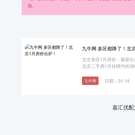
台。
九牛网 多区都降了！北
北京各区1月房价：最新出
北京二手房1月挂牌均价39233
日期：01-14
九牛网
嘉汇优配
上证指数
3940.04
.40
2.13%
39.68
1.