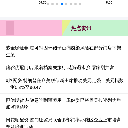
热点资讯
盛金缘证券 塔可钟因环孢子虫病感染风险在部分门店下架
生菜
骆驼优配门店 跟着档案去旅行|花海遇水乡 缪家甜共富
e路配资 特朗普任命美联储新主席推动美元走强，美元指数
上涨0.2%至96.47
恒信期货 从随意吃到谨慎用：卫健委已将奥美拉唑列为重
点监控药物！
同花顺配资 厦门证监局联合多部门举办辖区企业上市培育
专题培训活动