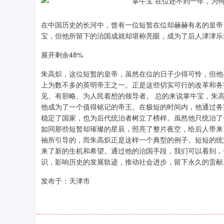
在中国历史的长河中，曾有一位短暂在位却赫赫有名的皇帝
宝，但他所留下的治国成就却堪称亮眼，成为了后人津津乐
展开剩余48%
朱高炽，这位短暂的皇帝，虽然在位的日子少得可怜，但他
上为数不多的英明帝王之一。正是这些切实可行的改革和务
见、有胆略、为人民着想的领导者。 总的来说掌牛宝，朱
他成为了一个值得铭记的帝王。在极短的时间内，他通过务
稳定了国家，也为后代统治者树立了榜样。虽然他只统治了
如同那些短暂却璀璨的星辰，照亮了整片夜空，给后人带来
袖所引导的，而朱高炽正是这样一个典型的例子。短短的统
来了新的生机和希望。通过他的治国手段，我们可以看到，
识，影响历史的发展轨迹，推动社会进步，留下永久的贡献
发布于：天津市
深证成指
14144.20
.15
1.47%
258.49
1