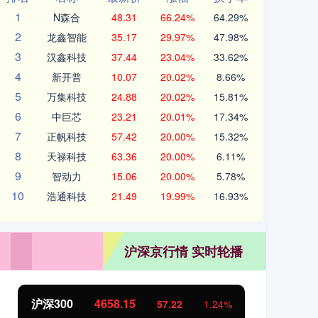
1
N森合
48.31
66.24%
64.29%
2
龙鑫智能
35.17
29.97%
47.98%
3
汉鑫科技
37.44
23.04%
33.62%
4
新开普
10.07
20.02%
8.66%
5
万集科技
24.88
20.02%
15.81%
6
中巨芯
23.21
20.01%
17.34%
7
正帆科技
57.42
20.00%
15.32%
8
天禄科技
63.36
20.00%
6.11%
9
智动力
15.06
20.00%
5.78%
10
浩通科技
21.49
19.99%
16.93%
沪深京行情 实时轮播
北证50
1119.46
创
25.97
2.38%