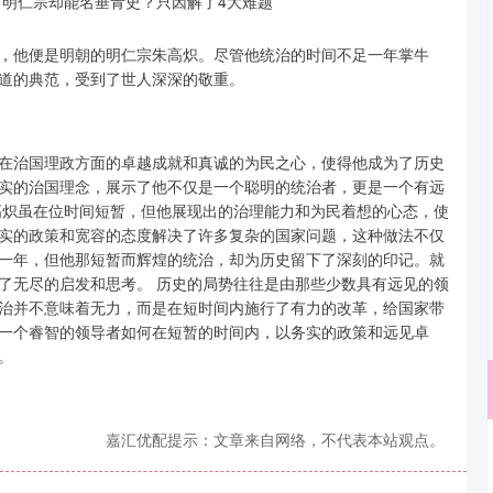
，他便是明朝的明仁宗朱高炽。尽管他统治的时间不足一年掌牛
道的典范，受到了世人深深的敬重。
在治国理政方面的卓越成就和真诚的为民之心，使得他成为了历史
实的治国理念，展示了他不仅是一个聪明的统治者，更是一个有远
高炽虽在位时间短暂，但他展现出的治理能力和为民着想的心态，使
实的政策和宽容的态度解决了许多复杂的国家问题，这种做法不仅
一年，但他那短暂而辉煌的统治，却为历史留下了深刻的印记。就
了无尽的启发和思考。 历史的局势往往是由那些少数具有远见的领
治并不意味着无力，而是在短时间内施行了有力的改革，给国家带
一个睿智的领导者如何在短暂的时间内，以务实的政策和远见卓
。
嘉汇优配提示：文章来自网络，不代表本站观点。
沪深300
4658.15
.86%
57.22
1.24%