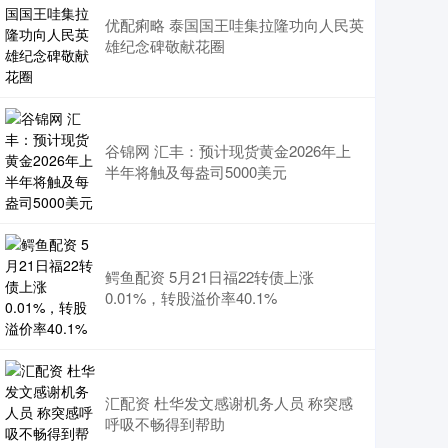
优配痢略 泰国国王哇集拉隆功向人民英
雄纪念碑敬献花圈
谷锦网 汇丰：预计现货黄金2026年上
半年将触及每盎司5000美元
鳄鱼配资 5月21日福22转债上涨
0.01%，转股溢价率40.1%
汇配资 杜华发文感谢机务人员 称突感
呼吸不畅得到帮助