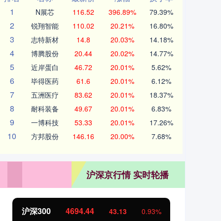
1
N展芯
116.52
396.89%
79.39%
2
锐翔智能
110.02
20.21%
16.80%
3
志特新材
14.8
20.03%
14.18%
4
博腾股份
20.44
20.02%
14.77%
5
近岸蛋白
46.72
20.01%
5.62%
6
毕得医药
61.6
20.01%
6.12%
7
五洲医疗
83.62
20.01%
18.37%
8
耐科装备
49.67
20.01%
6.83%
9
一博科技
53.33
20.01%
17.26%
10
方邦股份
146.16
20.00%
7.68%
沪深京行情 实时轮播
沪深300
4694.44
北
43.13
0.93%