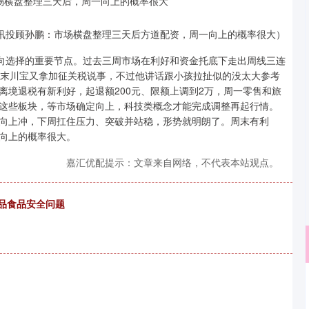
讯投顾孙鹏：市场横盘整理三天后方道配资，周一向上的概率很大）
方向选择的重要节点。过去三周市场在利好和资金托底下走出周线三连
周末川宝又拿加征关税说事，不过他讲话跟小孩拉扯似的没太大参考
离境退税有新利好，起退额200元、限额上调到2万，周一零售和旅
这些板块，等市场确定向上，科技类概念才能完成调整再起行情。
向上冲，下周扛住压力、突破并站稳，形势就明朗了。周末有利
向上的概率很大。
嘉汇优配提示：文章来自网络，不代表本站观点。
食品食品安全问题
深证成指
14311.01
02%
200.89
1.42%