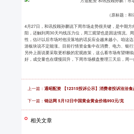
（原标题：和
4月27日，和讯投顾孙鹏说下周市场走势很关键，是中期
阳，还触到周30天均线压力位，周三观望也是因这情况。
性，估计以后市场对他没落地的话反应会越来越小。咱这边
游板块说不定能涨。目前行情资金集中在消费、电力、银行
另外上面说要采取更积极的宏观政策，这么看市场有望继续
好，成交量也在缓慢回升，下周市场横盘整理三天后，周一
上一篇：
通昭配资 【12315投诉公示】消费者投诉洽洽
下一篇：
锦达网 5月12日中国黄金黄金价格993元/克
相关文章
上证指数
3940.04
.40
2.13%
39.68
1.