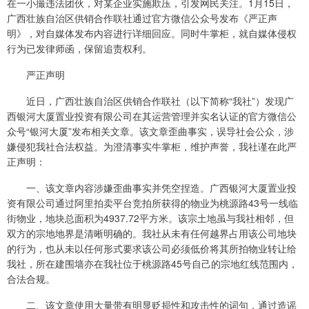
在一小撮违法团伙，对某企业实施欺压，引发网民关注。1月15日，
广西壮族自治区供销合作联社通过官方微信公众号发布《严正声
明》，对自媒体发布内容进行详细回应。同时牛掌柜，就自媒体侵权
行为已发律师函，保留追责权利。
严正声明
近日，广西壮族自治区供销合作联社（以下简称“我社”）发现广
西银河大厦置业投资有限公司在其运营管理并实名认证的官方微信公
众号“银河大厦”发布相关文章。该文章歪曲事实，误导社会公众，涉
嫌侵犯我社合法权益。为澄清事实牛掌柜，维护声誉，我社谨在此严
正声明：
一、该文章内容涉嫌歪曲事实并凭空捏造。广西银河大厦置业投
资有限公司通过阿里拍卖平台竞拍所获得的物业为桃源路43号一线临
街物业，地块总面积为4937.72平方米。该宗土地虽与我社相邻，但
双方的宗地地界是清晰明确的。我社从未有任何越界占用该公司地块
的行为，也从未以任何形式要求该公司必须低价将其所拍物业转让给
我社，所在建围墙亦在我社位于桃源路45号自己的宗地红线范围内，
合法合规。
二、该文章使用大量带有明显贬损性和攻击性的词句，通过造谣